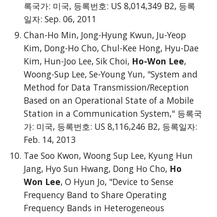
록국가: 미국, 등록번호: US 8,014,349 B2, 등록
일자: Sep. 06, 2011
Chan-Ho Min, Jong-Hyung Kwun, Ju-Yeop
Kim, Dong-Ho Cho, Chul-Kee Hong, Hyu-Dae
Kim, Hun-Joo Lee, Sik Choi,
Ho-Won Lee
,
Woong-Sup Lee, Se-Young Yun, "System and
Method for Data Transmission/Reception
Based on an Operational State of a Mobile
Station in a Communication System," 등록국
가: 미국, 등록번호: US 8,116,246 B2, 등록일자:
Feb. 14, 2013
Tae Soo Kwon, Woong Sup Lee, Kyung Hun
Jang, Hyo Sun Hwang, Dong Ho Cho,
Ho
Won Lee
, O Hyun Jo, "Device to Sense
Frequency Band to Share Operating
Frequency Bands in Heterogeneous