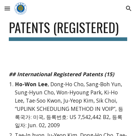
Skip to main content
Skip to navigation
PATENTS (REGISTERED)
## International Registered Patents (15)
Ho-Won Lee
, Dong-Ho Cho, Sang-Boh Yun,
Sung-Hyun Cho, Won-Hyoung Park, Ki-Ho
Lee, Tae-Soo Kwon, Ju-Yeop Kim, Sik Choi,
“UPLINK SCHEDULING METHOD IN VOIP”, 등
록국가: 미국, 등록번호: US 7,542,442 B2, 등록
일자: Jun. 02, 2009
Tae-In hyon, Ju-Yeop Kim, Dong-Ho Cho, Tae-